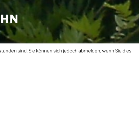
AHN
standen sind, Sie können sich jedoch abmelden, wenn Sie dies
Zum
Inhalt
nach
unten
scrollen
Dahner Felsenland.
al ausspannen und erholen
.
sgang von Dahn Richtung