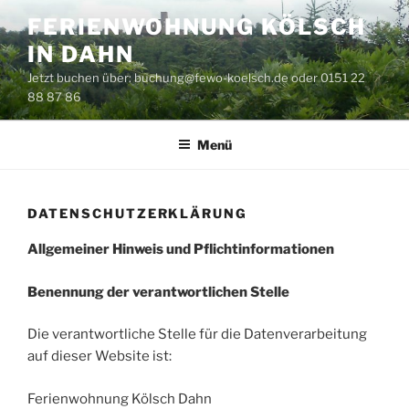
Zum
FERIENWOHNUNG KÖLSCH
Inhalt
IN DAHN
springen
Jetzt buchen über: buchung@fewo-koelsch.de oder 0151 22
88 87 86
Menü
DATENSCHUTZERKLÄRUNG
Allgemeiner Hinweis und Pflichtinformationen
Benennung der verantwortlichen Stelle
Die verantwortliche Stelle für die Datenverarbeitung
auf dieser Website ist:
Ferienwohnung Kölsch Dahn