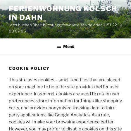
Zum
FERIENWOHNUNG KÖLSCH
Inhalt
IN DAHN
springen
Jetzt buchen über: buchung@fewo-koelsch.de oder 0151 22
88 87 86
Menü
COOKIE POLICY
This site uses cookies – small text files that are placed
on your machine to help the site provide a better user
experience. In general, cookies are used to retain user
preferences, store information for things like shopping
carts, and provide anonymised tracking data to third
party applications like Google Analytics. As a rule,
cookies will make your browsing experience better.
However, you may prefer to disable cookies on this site