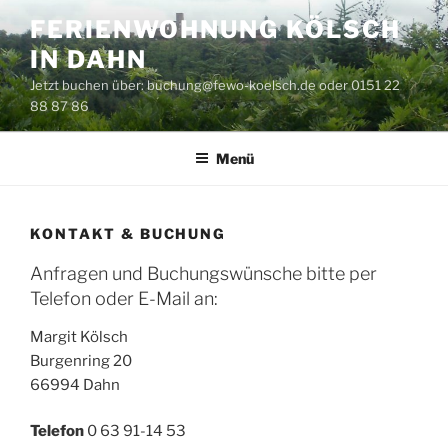
Zum
FERIENWOHNUNG KÖLSCH
Inhalt
IN DAHN
springen
Jetzt buchen über: buchung@fewo-koelsch.de oder 0151 22
88 87 86
Menü
KONTAKT & BUCHUNG
Anfragen und Buchungswünsche bitte per
Telefon oder E-Mail an:
Margit Kölsch
Burgenring 20
66994 Dahn
Telefon
0 63 91-14 53