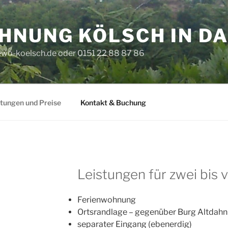
HNUNG KÖLSCH IN D
ewo-koelsch.de oder 0151 22 88 87 86
tungen und Preise
Kontakt & Buchung
Leistungen für zwei bis 
Ferienwohnung
Ortsrandlage – gegenüber Burg Altdahn
separater Eingang (ebenerdig)