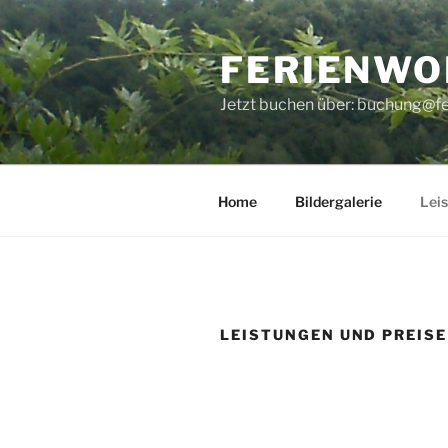
Zum
Inhalt
FERIENWO
springen
Jetzt buchen über: buchung@f
Home
Bildergalerie
Leis
LEISTUNGEN UND PREISE